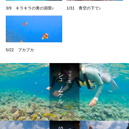
3/9 キラキラの青の洞窟♪
1/31 青空の下で♪
5/22 プカプカ
シュノーケル
コース一覧