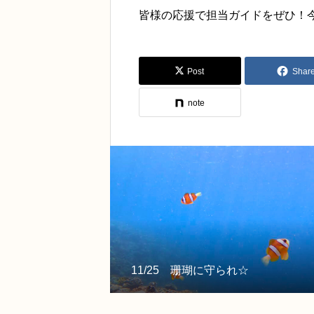
皆様の応援で担当ガイドをぜひ！
Post
Shar
note
11/25 珊瑚に守られ☆