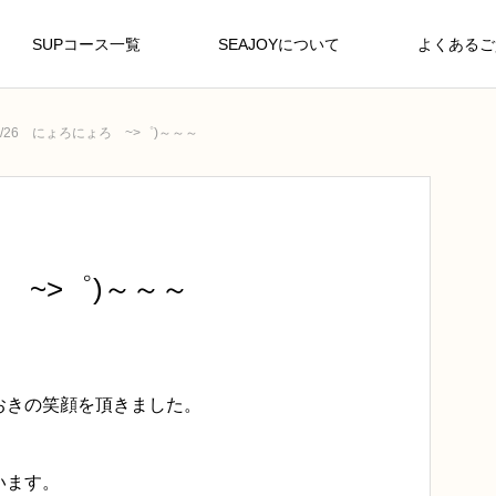
SUPコース一覧
SEAJOYについて
よくあるご
1/26 にょろにょろ ~>゜)～～～
ろ ~>゜)～～～
おきの笑顔を頂きました。
います。