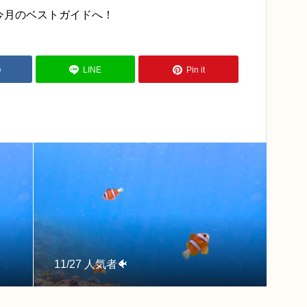
今月のベストガイドへ！
e
LINE
Pin it
11/27 人気者🐠