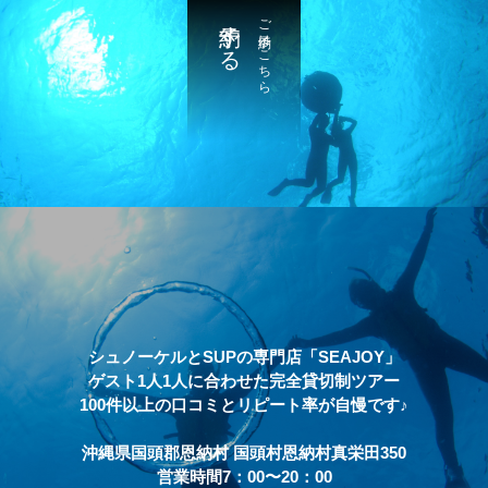
予約する
ご予約はこちら
シュノーケルとSUPの専門店「SEAJOY」
ゲスト1人1人に合わせた完全貸切制ツアー
100件以上の口コミとリピート率が自慢です♪
沖縄県国頭郡恩納村 国頭村恩納村真栄田350
営業時間7：00〜20：00