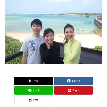
Post
Share
LINE
Pin it
note