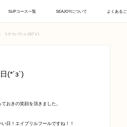
SUPコース一覧
SEAJOYについて
よくあるご
/1 うそついていい日(*´з`)
*´з`)
っておきの笑顔を頂きました。
いい日！エイプリルフールですね！！