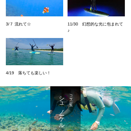
3/７ 流れて☆
11/30 幻想的な光に包まれて
♪
4/19 落ちても楽しい！
シュノーケル
コース一覧