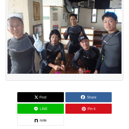
Post
Share
LINE
Pin it
note