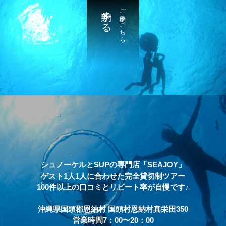
予約する
ご予約はこちら
シュノーケルとSUPの専門店「SEAJOY」
ゲスト1人1人に合わせた完全貸切制ツアー
100件以上の口コミとリピート率が自慢です♪
沖縄県国頭郡恩納村 国頭村恩納村真栄田350
営業時間7：00〜20：00