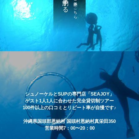
予約する
ご予約はこちら
シュノーケルとSUPの専門店「SEAJOY」
ゲスト1人1人に合わせた完全貸切制ツアー
100件以上の口コミとリピート率が自慢です♪
沖縄県国頭郡恩納村 国頭村恩納村真栄田350
営業時間7：00〜20：00