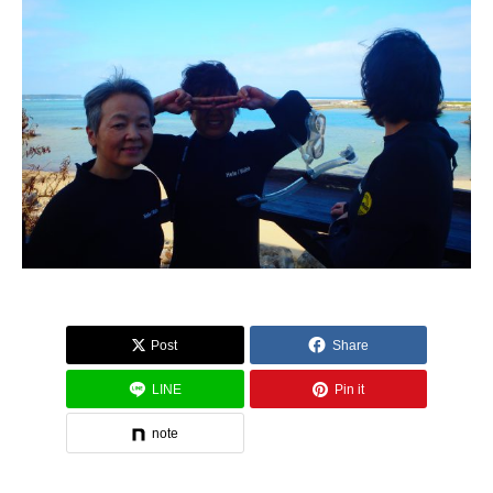
Post
Share
LINE
Pin it
note