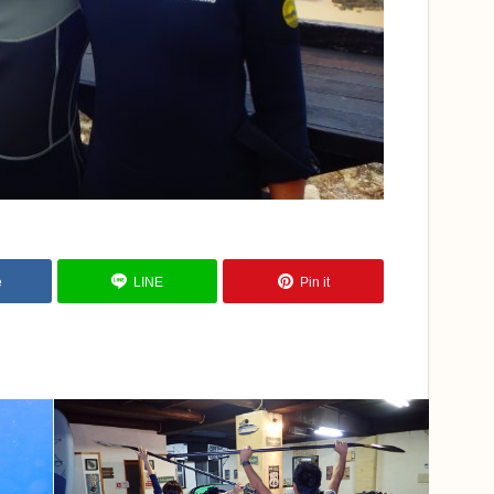
e
LINE
Pin it