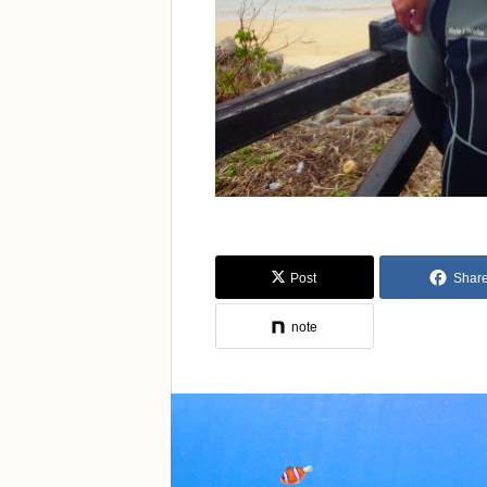
Post
Shar
note