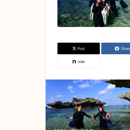
Post
Shar
note