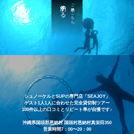
予約する
ご予約はこちら
シュノーケルとSUPの専門店「SEAJOY」
ゲスト1人1人に合わせた完全貸切制ツアー
100件以上の口コミとリピート率が自慢です♪
沖縄県国頭郡恩納村 国頭村恩納村真栄田350
営業時間7：00〜20：00