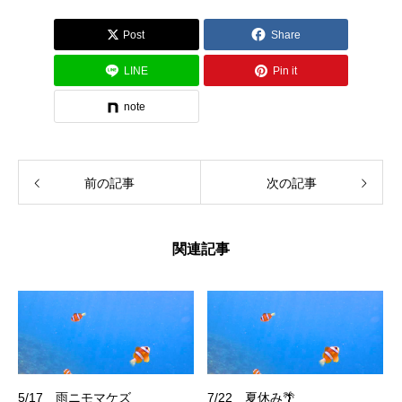
Post
Share
LINE
Pin it
note
前の記事
次の記事
関連記事
5/17 雨ニモマケズ
7/22 夏休み🌴