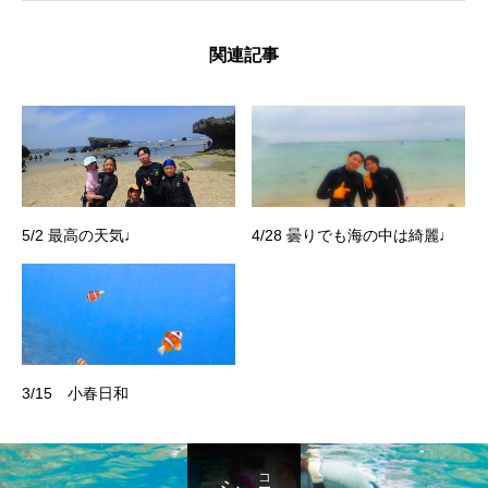
関連記事
5/2 最高の天気♩
4/28 曇りでも海の中は綺麗♩
3/15 小春日和
コース一覧