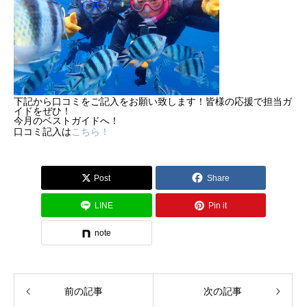
下記から口コミをご記入をお願い致します！皆様の応援で担当ガ
イドをぜひ！
今月のベストガイドへ！
口コミ記入は
こちら！
Post
Share
LINE
Pin it
note
前の記事
次の記事