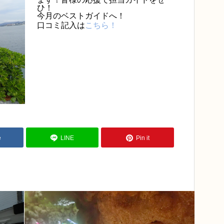
ひ！
今月のベストガイドへ！
口コミ記入は
こちら！
e
LINE
Pin it