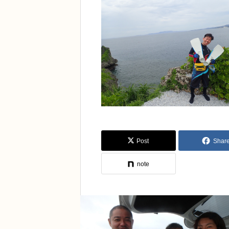
Post
Shar
note