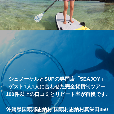
シュノーケルとSUPの専門店「SEAJOY」
ゲスト1人1人に合わせた完全貸切制ツアー
100件以上の口コミとリピート率が自慢です♪
沖縄県国頭郡恩納村 国頭村恩納村真栄田350