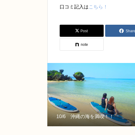
口コミ記入は
こちら！
Post
Shar
note
10/6 沖縄の海を満喫！！