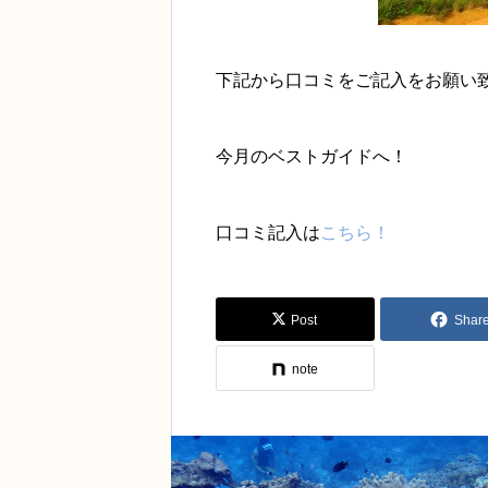
下記から口コミをご記入をお願い
今月のベストガイドへ！
口コミ記入は
こちら！
Post
Shar
note