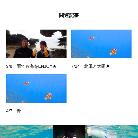
関連記事
9/8 雨でも海をENJOY★
7/24 北風と太陽☀
4/7 青
コース一覧