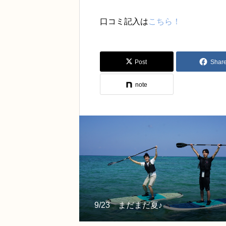
口コミ記入は
こちら！
Post
Shar
note
9/23 まだまだ夏♪