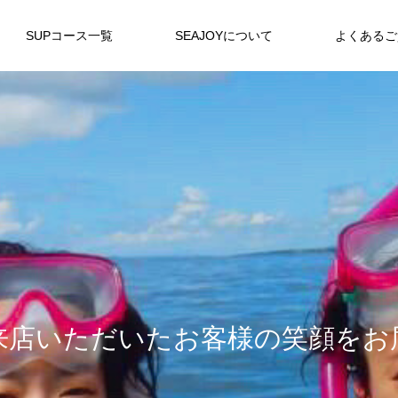
SUPコース一覧
SEAJOYについて
よくあるご
来
店
い
た
だ
い
た
お
客
様
の
笑
顔
を
お